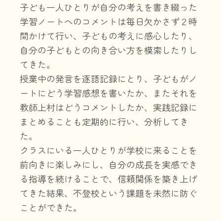
子ども一人ひとりが自分の考えを書き綴った
学習ノート
へのコメントは毎日欠かさず２時
間かけて行い、
子どもの考えに感心したり、
自分の子どもとの向き合い方を模索し
たりし
てきた。
授業中の発言を逐語記録にとり、子どもがノ
ートに
どう学習感想を書いたか、またそれを
教師上村はどうコメントした
か、実践記録に
まとめることも定期的に行い、分析してき
た。
クラ
スにいる一人ひとりが学校に来ることを
前向きに楽しみにし、自分
の成長を実感でき
る指導を続けることで、信頼関係を築き上げ
てき
た結果、不登校という課題を未然に防ぐ
ことができた。