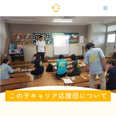
内
Main
容
Men
を
ス
キ
ッ
プ