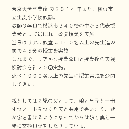
帝京大学卒業後 の２０１４ 年より、横浜市
立生麦小学校教諭。
教師３年目で横浜市３４０校の
中から代表授
業者として選ばれ、公開授業を実施。
当日はリアル教
室に１００名以上の先生達の
前で４５分の授業を実施。
これまで、
リアルな授業公開と授業後の実践
検討会を計２０回実施。
述べ１０
００名以上の先生に授業実践を公開
してきた。
親としては２児の父として、娘と息子と一冊
ずつノートをつくり妻
と共用で書いたり、娘
が字を書けるようになってからは娘と妻と一
緒に交換日記をしたりしている。