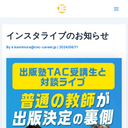
内
Post
Main
容
navigation
Men
を
ス
キ
インスタライブのお知らせ
ッ
プ
By
k.kamimura@cnc-career.jp
/
2024/08/11