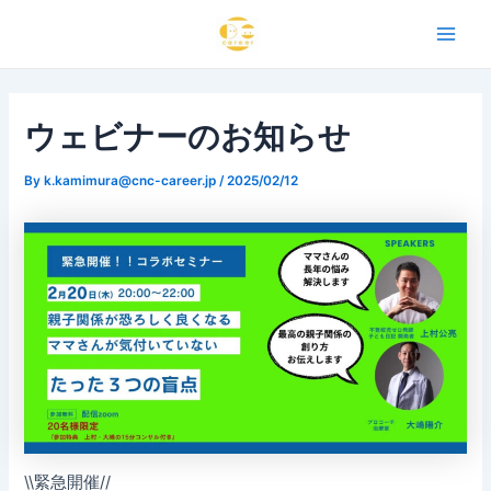
内
Post
Main
容
navigation
Men
を
ス
キ
ウェビナーのお知らせ
ッ
プ
By
k.kamimura@cnc-career.jp
/
2025/02/12
\\緊急開催//