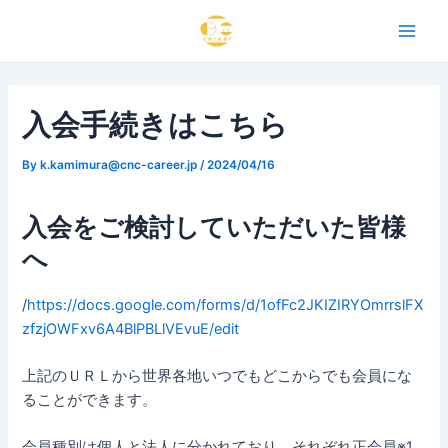
内
Post
Main
容
navigation
Men
を
ス
キ
入会手続きはこちら
ッ
プ
By
k.kamimura@cnc-career.jp
/
2024/04/16
入会をご検討していただいた皆様
へ
/
https://docs.google.com/forms/d/1ofFc2JKIZIRYOmrrslFX
zfzjOWFxv6A4BlPBLlVEvuE/edit
上記のＵＲＬから世界各地いつでもどこからでも会員にな
ることができます。
会員種別は個人と法人に分かれており、それぞれ正会員※1