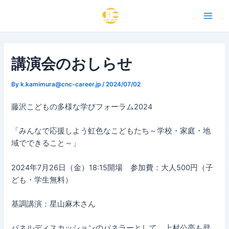
内
Post
Main
容
navigation
Men
を
ス
キ
講演会のおしらせ
ッ
プ
By
k.kamimura@cnc-career.jp
/
2024/07/02
藤沢こどもの多様な学びフォーラム2024
「みんなで応援しよう虹色なこどもたち～学校・家庭・地
域でできること～」
2024年7月26日（金）18:15開場 参加費：大人500円（子
ども・学生無料）
基調講演：星山麻木さん
パネルディスカッションのパネラーとして、上村公亮も登