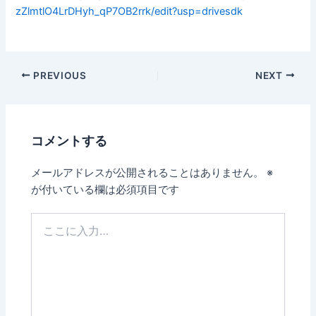
zZlmtlO4LrDHyh_qP7OB2rrk/edit?usp=drivesdk
PREVIOUS
NEXT
コメントする
メールアドレスが公開されることはありません。
※
が付いている欄は必須項目です
こ
こ
に
入
力…