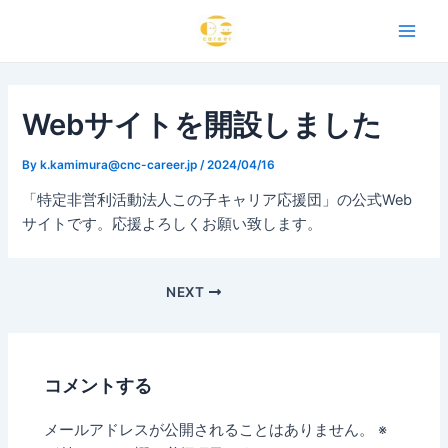
内
Post
Main
容
navigation
Men
を
ス
キ
Webサイトを開設しました
ッ
プ
By
k.kamimura@cnc-career.jp
/
2024/04/16
「特定非営利活動法人この子キャリア応援団」の公式Web
サイトです。応援よろしくお願い致します。
NEXT
コメントする
メールアドレスが公開されることはありません。
※