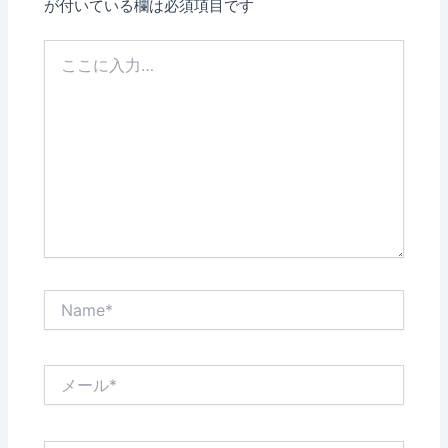
が付いている欄は必須項目です
こ
こ
に
入
力…
Name*
メ
ー
ル
*